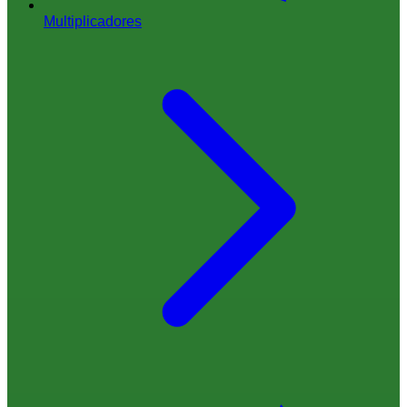
Multiplicadores