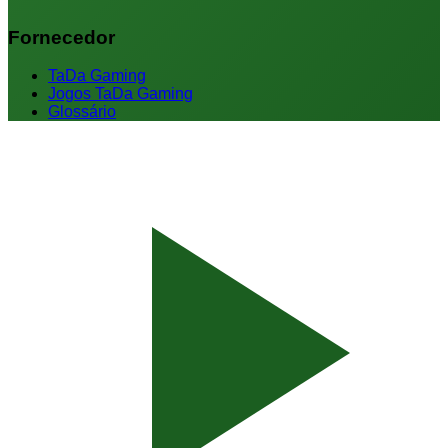
Fornecedor
TaDa Gaming
Jogos TaDa Gaming
Glossário