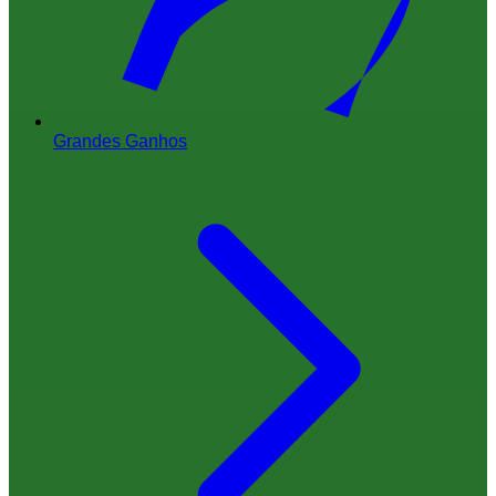
Grandes Ganhos