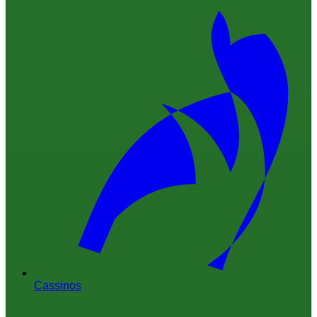
Cassinos