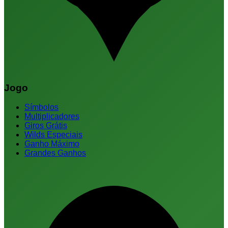
Jogo
Símbolos
Multiplicadores
Giros Grátis
Wilds Especiais
Ganho Máximo
Grandes Ganhos