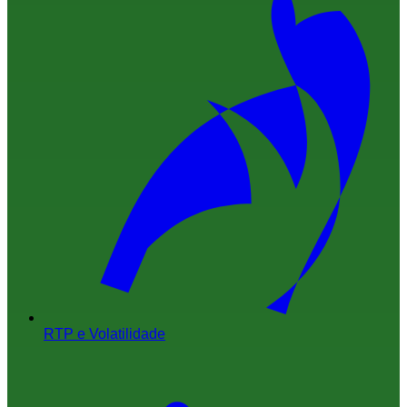
RTP e Volatilidade