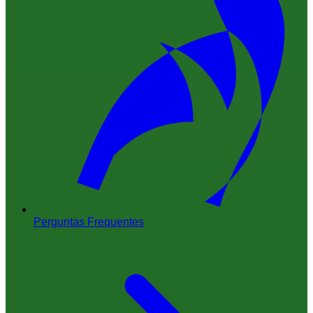
Perguntas Frequentes