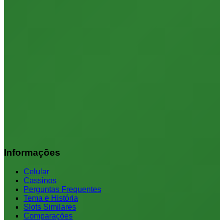
Informações
Celular
Cassinos
Perguntas Frequentes
Tema e História
Slots Similares
Comparações